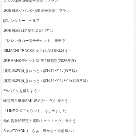
大人の休日倶楽部会員割引プラン
JR東日本ジパング倶楽部会員割引プラン
駅レンタカー・セルフ
JR東日本ﾎﾃﾙｽﾞ宿泊者割引ﾌﾟﾗﾝ
「駅レンタカー電子チケット」発売中！
OIMACHI TRACKS 次世代の移動体験を！
JRE BANKデビット決済特典割引(2026年度)
[北海道ｴﾘｱ]えきねっと＋駅ﾚﾝﾀｶｰﾌﾟﾗﾝ(通常版)
[北海道ｴﾘｱ]えきねっと＋駅ﾚﾝﾀｶｰﾌﾟﾗﾝｽﾍﾟｼｬﾙ(通常版)
EVバイクを借りよう！
軽電気自動車SAKURA(サクラ)に乗ろう！
「LINE公式アカウント」はじめました
館山営業所限定！電動トゥクトゥクに乗ろう！
Base!TOHOKU さぁ、豊かさの最前線へ！